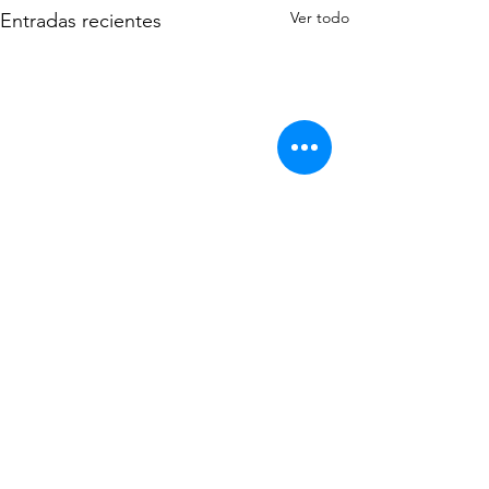
Ver todo
Entradas recientes
Comentarios
Andrógenos