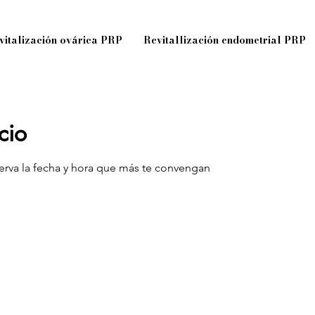
vitalización ovárica PRP
Revitallización endometrial PRP
cio
serva la fecha y hora que más te convengan